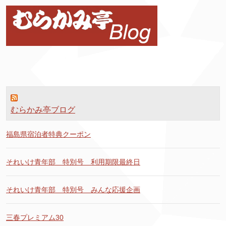
むらかみ亭ブログ
福島県宿泊者特典クーポン
それいけ青年部 特別号 利用期限最終日
それいけ青年部 特別号 みんな応援企画
三春プレミアム30