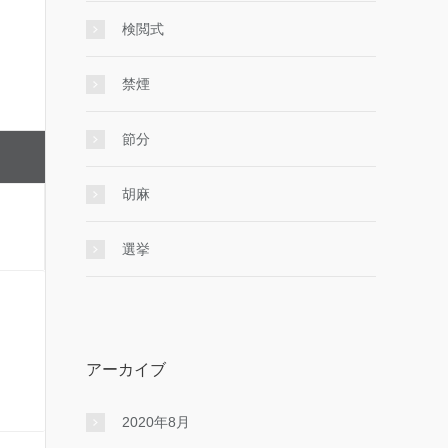
検閲式
禁煙
節分
胡麻
選挙
アーカイブ
2020年8月