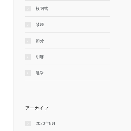
検閲式
禁煙
節分
胡麻
選挙
アーカイブ
2020年8月