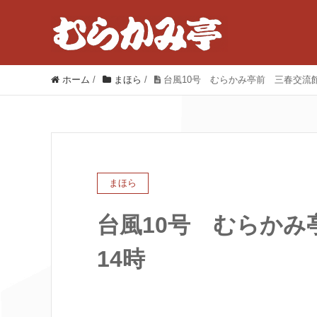
ホーム
/
まほら
/
台風10号 むらかみ亭前 三春交流館
まほら
台風10号 むらか
14時