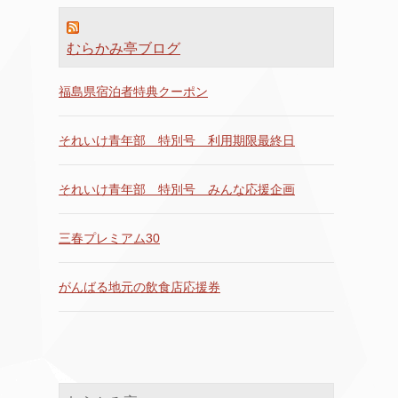
むらかみ亭ブログ
福島県宿泊者特典クーポン
それいけ青年部 特別号 利用期限最終日
それいけ青年部 特別号 みんな応援企画
三春プレミアム30
がんばる地元の飲食店応援券