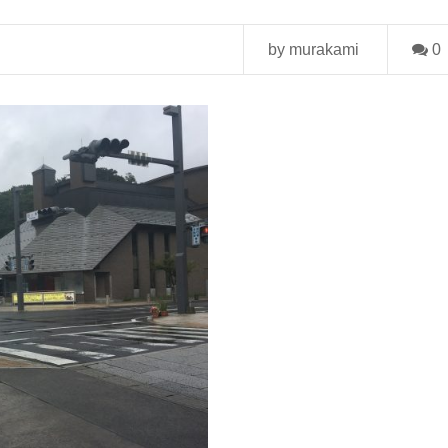
by murakami
0