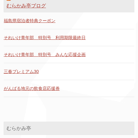
むらかみ亭ブログ
福島県宿泊者特典クーポン
それいけ青年部 特別号 利用期限最終日
それいけ青年部 特別号 みんな応援企画
三春プレミアム30
がんばる地元の飲食店応援券
むらかみ亭