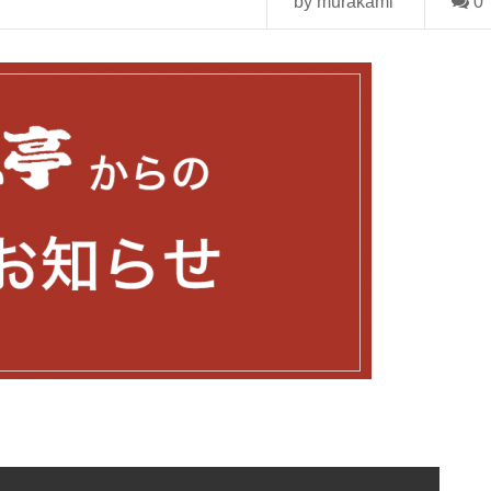
by murakami
0