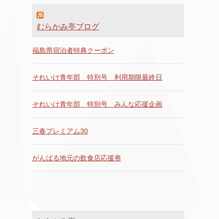
むらかみ亭ブログ
福島県宿泊者特典クーポン
それいけ青年部 特別号 利用期限最終日
それいけ青年部 特別号 みんな応援企画
三春プレミアム30
がんばる地元の飲食店応援券