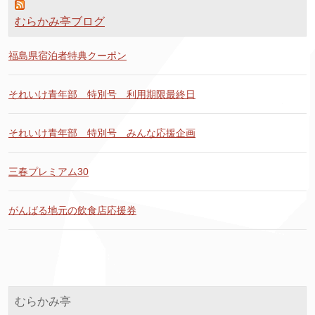
むらかみ亭ブログ
福島県宿泊者特典クーポン
それいけ青年部 特別号 利用期限最終日
それいけ青年部 特別号 みんな応援企画
三春プレミアム30
がんばる地元の飲食店応援券
むらかみ亭