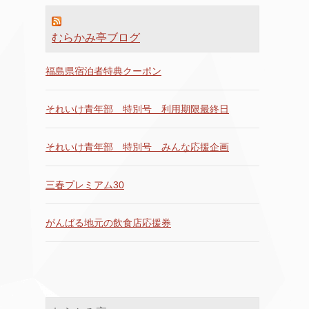
むらかみ亭ブログ
福島県宿泊者特典クーポン
それいけ青年部 特別号 利用期限最終日
それいけ青年部 特別号 みんな応援企画
三春プレミアム30
がんばる地元の飲食店応援券