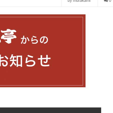
by murakami
0