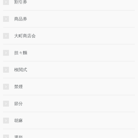
割引券
商品券
大町商店会
担々麵
検閲式
禁煙
節分
胡麻
選挙