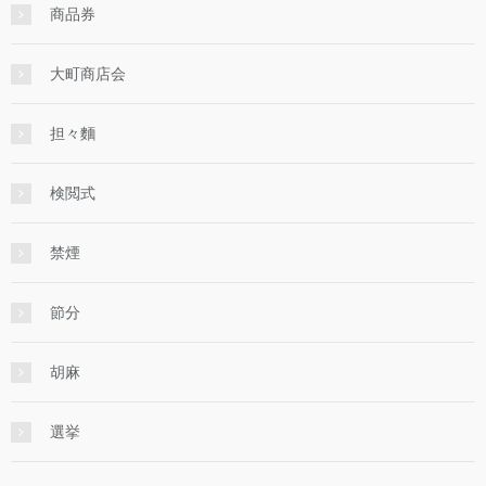
商品券
大町商店会
担々麵
検閲式
禁煙
節分
胡麻
選挙