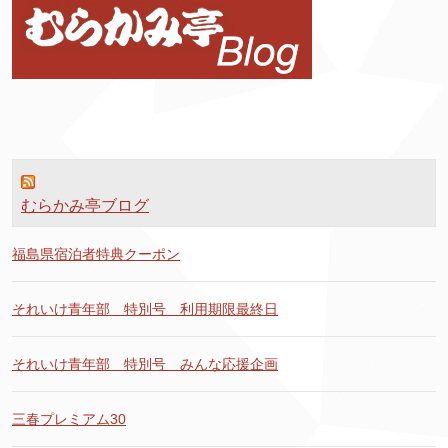
むらかみ亭ブログ
福島県宿泊者特典クーポン
それいけ青年部 特別号 利用期限最終日
それいけ青年部 特別号 みんな応援企画
三春プレミアム30